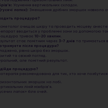
:
Розгладження горизонтальних ліній.
рів’я:
Усунення вертикальних складок.
(гусячі лапки):
Зменшення дрібних зморшок навколо о
ходить процедура?
сметолог очищає шкіру та проводить місцеву анестезі
епарат вводиться у проблемні зони за допомогою тон
роцедура триває
10-20 хвилин
.
зультат стає помітним через
3-7 днів
та тримається 
отримуєте після процедури?
ладжена, рівна шкіра без зморшок.
ритий та свіжий погляд.
ральний, але помітний результат.
ідійде процедура?
нотерапія рекомендована для тих, хто хоче позбутися
ризонтальних зморшок на лобі.
ртикальних ліній міжбрів’я.
усячих лапок» біля очей.