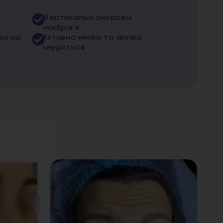
и
Вертикальні зморшки
міжбрів’я
ки на
Активна міміка та звичка
хмуритися