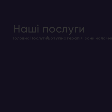
Наші послуги
|
|
Головна
Послуги
Ботулінотерапія, зони чоло+мі