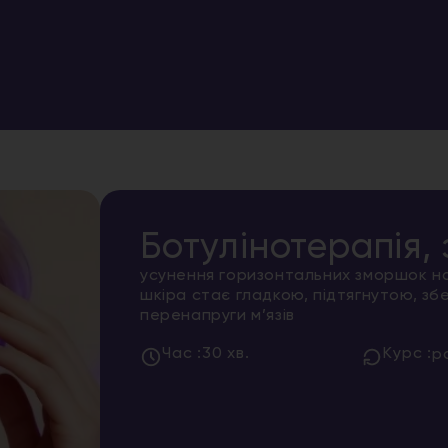
Ботулінотерапія, 
усунення горизонтальних зморшок на 
шкіра стає гладкою, підтягнутою, зб
перенапруги м’язів
Час :
30 хв.
Курс :
р