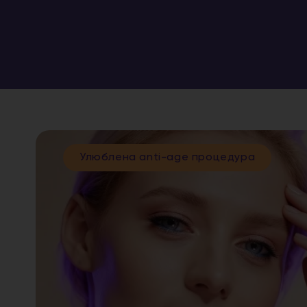
Улюблена anti-age процедура