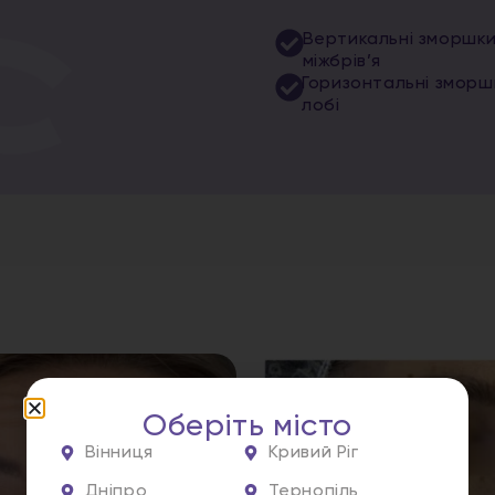
Вертикальні зморшк
міжбрів’я
Горизонтальні зморш
лобі
Оберіть місто
Вінниця
Кривий Ріг
Дніпро
Тернопіль