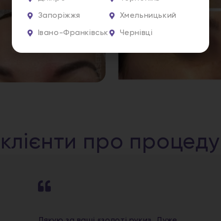
Запоріжжя
Хмельницький
Івано-Франківськ
Чернівці
 клієнти про процед
Дякую за ваші «золоті руки». Дуже