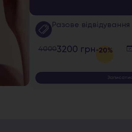
Разове відвідування
4000
3200 грн
-20%
Записати