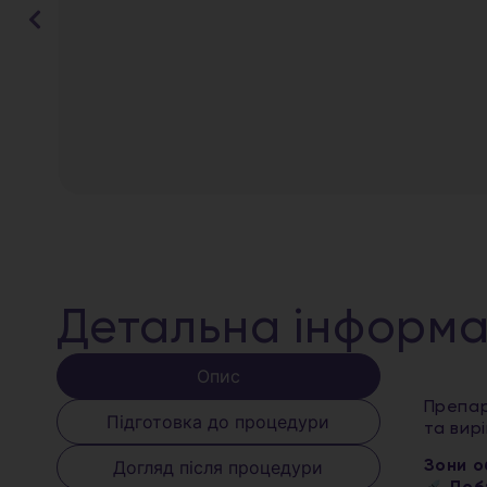
Детальна інформа
Опис
Препар
Підготовка до процедури
та вир
Догляд після процедури
Зони о