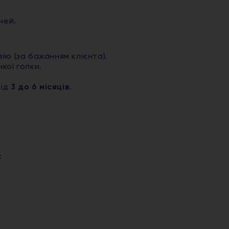
чей.
ю (за бажанням клієнта).
кої голки.
від
3 до 6 місяців
.
: