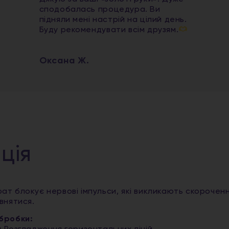
сподобалась процедура. Ви
підняли мені настрій на цілий день.
Буду рекомендувати всім друзям.
Оксана Ж.
ція
ат блокує нервові імпульси, які викликають скороченн
івнятися.
бробки: