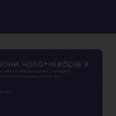
зони чоло+міжбрів’я
лобі та вертикальних у міжбрів’ї;
ережена природна міміка без
азово