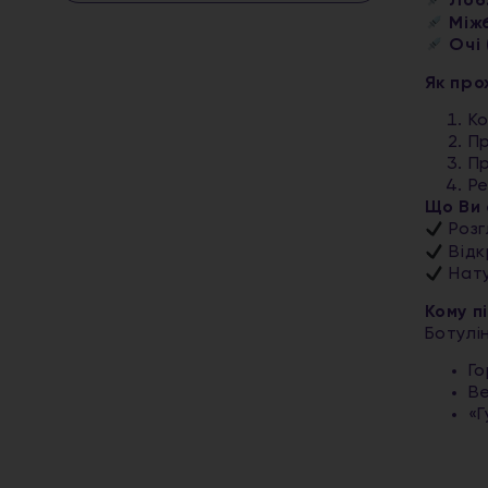
Лоб
Міжб
Очі 
Як про
Ко
Пр
П
Ре
Що Ви 
Розг
Відк
Нату
Кому п
Ботулі
Го
Ве
«Г