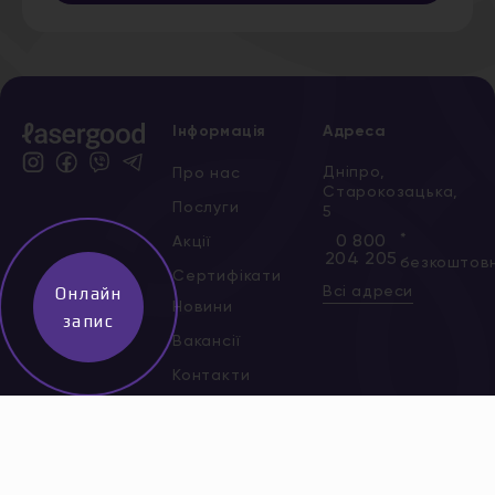
Інформація
Адреса
Дніпро,
Про нас
Старокозацька,
Послуги
5
*
0 800
Акції
204 205
безкоштов
Сертифікати
Всі адреси
Онлайн
Новини
запис
Вакансії
Контакти
Політика
конфіденційності
Договір публічної
оферти