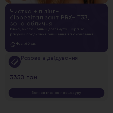
Чистка + пілінг-
біоревіталізант PRX- T33,
зона обличчя
Рівна, чиста і більш доглянута шкіра за
рахунок поєднання очищення та оновлення
Час :
60 хв.
Разове відвідування
3350 грн
Записатися на процедуру