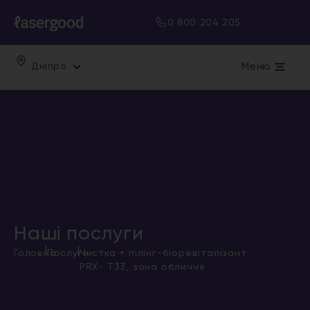
0 800 204 205
Меню
Дніпро
Наші послуги
|
|
Головна
Послуги
Чистка + пілінг-біоревіталізант
PRX- T33, зона обличчя