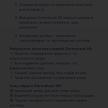
Очищення шкіри та нанесення анестезії
для комфорту.
Введення Dermaheal SR мікроін’єкціями в
проблемні ділянки (обличчя, шия,
декольте).
Фінальний догляд — нанесення
заспокійливих та зволожуючих засобів.
Результати після мезотерапії Dermaheal SR:
Помітне покращення пружності та
еластичності шкіри.
Розгладження дрібних зморшок та
вирівнювання тону.
Свіжий, сяючий вигляд без слідів втоми.
Тривале зволоження та живлення шкіри.
Чому обрати Dermaheal SR?
Ідеальний вибір для всіх типів шкіри.
Видимий результат після першої процедури.
Чудово поєднується з іншими методами
догляду.