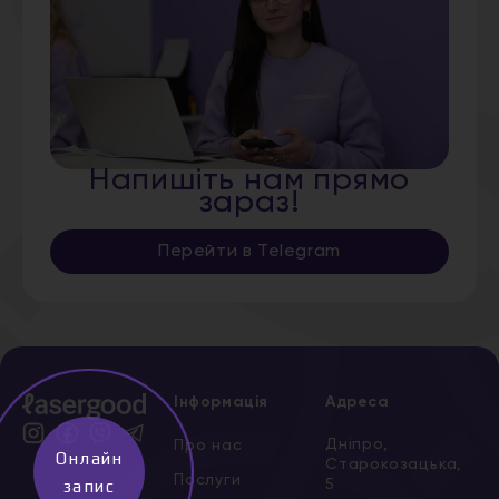
Напишіть нам прямо
зараз!
Перейти в Telegram
Інформація
Адреса
Дніпро,
Про нас
Онлайн
Старокозацька,
Послуги
5
запис