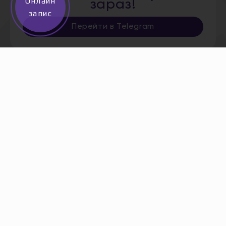
Онлайн
зараз!
запис
Перейти в Telegram
Інформація
Адреса
Дніпро,
Про нас
Старокозацька,
Послуги
5
*
0 800
Акції
204 205
безкоштов
Сертифікати
Всі адреси
Новини
Вакансії
Контакти
Політика