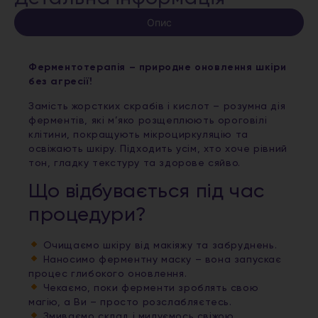
Опис
Ферментотерапія – природне оновлення шкіри
без агресії!
Замість жорстких скрабів і кислот – розумна дія
ферментів, які м’яко розщеплюють ороговілі
клітини, покращують мікроциркуляцію та
освіжають шкіру. Підходить усім, хто хоче рівний
тон, гладку текстуру та здорове сяйво.
Що відбувається під час
процедури?
Очищаємо шкіру від макіяжу та забруднень.
Наносимо ферментну маску – вона запускає
процес глибокого оновлення.
Чекаємо, поки ферменти зроблять свою
магію, а Ви – просто розслабляєтесь.
Змиваємо склад і милуємось свіжою,