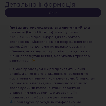
Детальна інформація
Опис
Глобальна омолоджувальна система «Рідка
плазма» (Liquid Plasma)
— це сучасна
безінʼєкційна процедура для глибокого
зволоження, відновлення та покращення якості
шкіри. Догляд допомагає швидко освіжити
обличчя, повернути шкірі сяйво, гладкість та
більш доглянутий вигляд без уколів і тривалої
реабілітації
Під час процедури шкіра проходить кілька
етапів делікатного очищення, оновлення та
насичення активними компонентами. Спеціальні
сироватки з пептидами, амінокислотами та
зволожуючими компонентами вводяться
апаратним способом, що дозволяє їм
працювати глибше та ефективніше
Процедура проходить комфортно, не