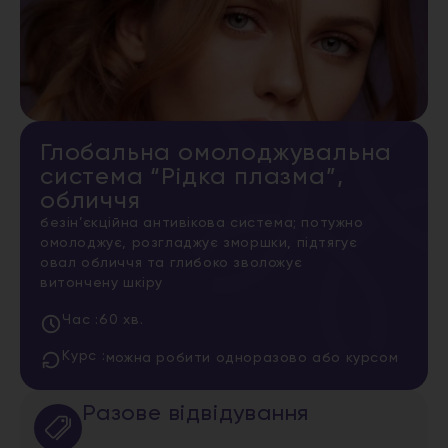
Глобальна омолоджувальна
система “Рідка плазма”,
обличчя
безін’єкційна антивікова система; потужно
омолоджує, розгладжує зморшки, підтягує
овал обличчя та глибоко зволожує
витончену шкіру
Час :
60 хв.
Курс :
можна робити одноразово або курсом
Разове відвідування