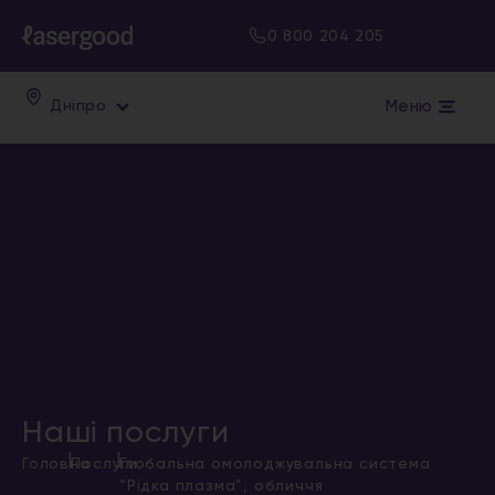
0 800 204 205
Меню
Дніпро
Наші послуги
|
|
Головна
Послуги
Глобальна омолоджувальна система
“Рідка плазма”, обличчя