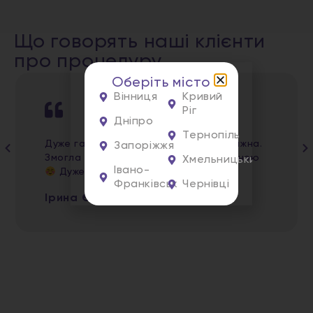
Що говорять наші клієнти
про процедуру
Оберіть місто
Вінниця
Кривий
Ріг
Дніпро
Тернопіль
Дуже гарний майстер. Вічлива та уважна.
Запоріжжя
Змогла зробити процедуру безболісною
Хмельницький
Івано-
Дуже ій дякую!
♥️
Франківськ
Чернівці
Ірина Єсіна