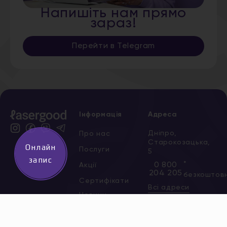
Напишіть нам прямо
зараз!
Перейти в Telegram
Інформація
Адреса
Дніпро,
Про нас
Старокозацька,
Онлайн
Послуги
5
запис
*
0 800
Акції
204 205
безкоштов
Сертифікати
Всі адреси
Новини
Вакансії
Контакти