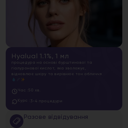
Hyalual 1.1%, 1 мл
процедура на основі бурштинової та
гіалуронової кислот, яка зволожує,
відновлює шкіру та вирівнює тон обличчя
Час :
50 хв.
Курс :
3-4 процедури
Разове відвідування