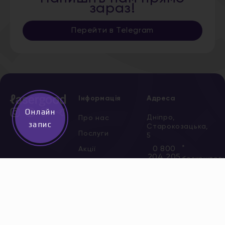
зараз!
Перейти в Telegram
Інформація
Адреса
Онлайн
Дніпро,
Про нас
запис
Старокозацька,
Послуги
5
*
0 800
Акції
204 205
безкоштов
Сертифікати
Всі адреси
Новини
Вакансії
Контакти
Політика