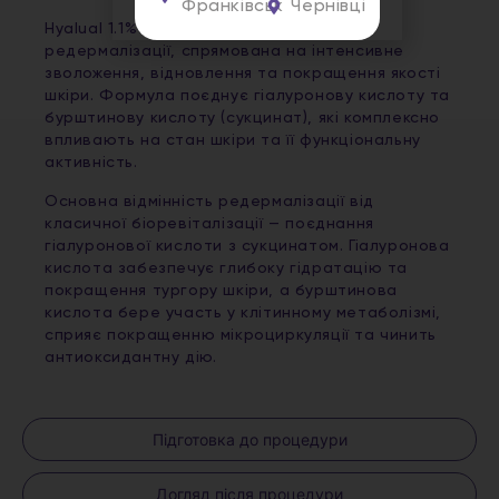
Франківськ
Чернівці
Hyalual 1.1% (Hyalual Light) — процедура
редермалізації, спрямована на інтенсивне
зволоження, відновлення та покращення якості
шкіри. Формула поєднує гіалуронову кислоту та
бурштинову кислоту (сукцинат), які комплексно
впливають на стан шкіри та її функціональну
активність.
Основна відмінність редермалізації від
класичної біоревіталізації — поєднання
гіалуронової кислоти з сукцинатом. Гіалуронова
кислота забезпечує глибоку гідратацію та
покращення тургору шкіри, а бурштинова
кислота бере участь у клітинному метаболізмі,
сприяє покращенню мікроциркуляції та чинить
антиоксидантну дію.
Підготовка до процедури
Догляд після процедури