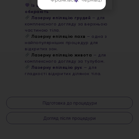
Франківськ
Чернівці
Із цією процедурою також
обирають
Лазерну епіляцію грудей
— для
комплексного догляду за верхньою
частиною тіла.
Лазерну епіляцію пахв
— одна з
найпопулярніших процедур для
відкритих зон.
Лазерну епіляцію живота
— для
комплексного догляду за тулубом.
Лазерну епіляцію рук
— для
гладкості відкритих ділянок тіла.
Підготовка до процедури
Догляд після процедури