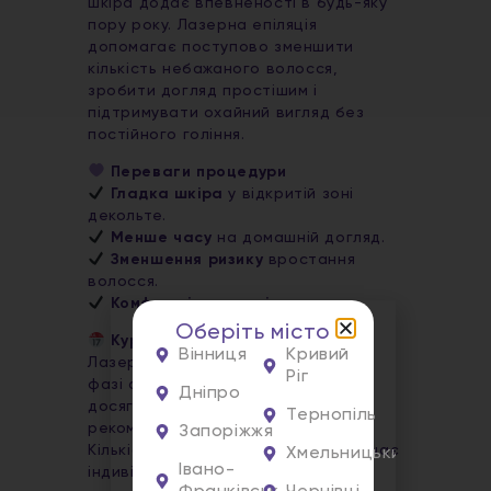
шкіра додає впевненості в будь-яку
пору року. Лазерна епіляція
допомагає поступово зменшити
кількість небажаного волосся,
зробити догляд простішим і
підтримувати охайний вигляд без
постійного гоління.
Переваги процедури
Гладка шкіра
у відкритій зоні
декольте.
Менше часу
на домашній догляд.
Зменшення ризику
вростання
волосся.
Комфорт і впевненість
щодня.
Оберіть місто
Курс процедур
Вінниця
Кривий
Лазер впливає лише на волосся у
Ріг
фазі активного росту, тому для
Дніпро
досягнення бажаного результату
Тернопіль
рекомендується
курс процедур
.
Запоріжжя
Кількість сеансів спеціаліст визначає
Хмельницький
Івано-
індивідуально після консультації.