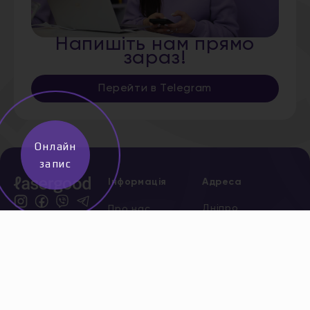
Напишіть нам прямо
зараз!
Перейти в Telegram
Онлайн
запис
Інформація
Адреса
Дніпро,
Про нас
Старокозацька,
Послуги
5
*
0 800
Акції
204 205
безкоштов
Сертифікати
Всі адреси
Новини