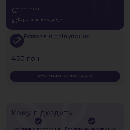
Час :
20 хв.
Курс :
8-10 процедур
Разове відвідування
450 грн
Записатися на процедуру
Кому підходить
Небажане волосся в
Регулярне видалення