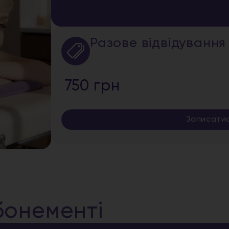
Разове відвідування
750 грн
Записати
бонементі