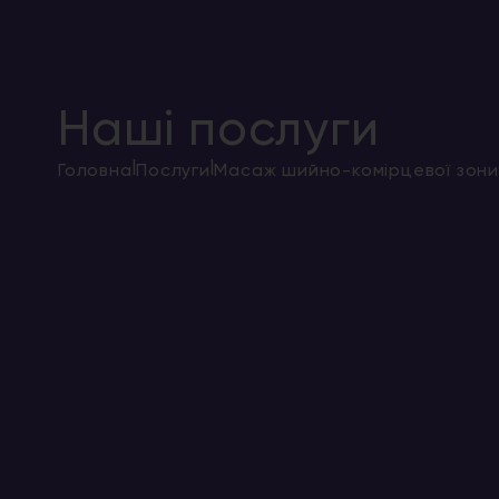
Наші послуги
|
|
Головна
Послуги
Масаж шийно-комірцевої зон