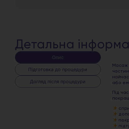
Детальна інформа
Опис
Масаж 
Підготовка до процедури
частин
найчас
Догляд після процедури
або ем
Під ча
покращ
спри
допо
покр
підт