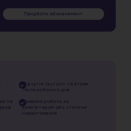
Придбати абоненемент
,
Відчуття скутості та втоми
після робочого дня
ні та
Тривала робота за
рухів
комп’ютером або статичні
навантаження