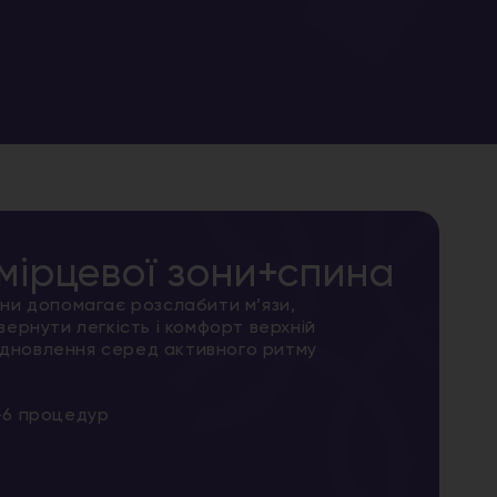
ірцевої зони+спина
ни допомагає розслабити м’язи,
ернути легкість і комфорт верхній
відновлення серед активного ритму
-6 процедур