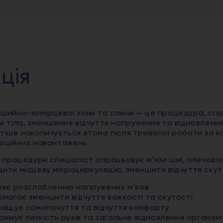
ція
шийно-комірцевої зони та спини — це процедура, спр
и тіла, зменшення відчуття напруження та відновлення 
тіше накопичується втома після тривалої роботи за к
оційних навантажень.
с процедури спеціаліст опрацьовує м’язи шиї, плечов
ити місцеву мікроциркуляцію, зменшити відчуття скутос
яє розслабленню напружених м’язів
магає зменшити відчуття важкості та скутості
ащує самопочуття та відчуття комфорту
римує легкість рухів та загальне відновлення організм