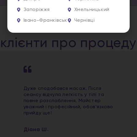
Запоріжжя
Хмельницький
Івано-Франківськ
Чернівці
 клієнти про процед
Дуже сподобався масаж. Після
сеансу відчула легкість у тілі та
повне розслаблення. Майстер
уважний і професійний, обов’язково
прийду ще!
Діана Ш.