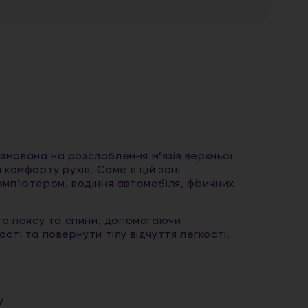
ямована на розслаблення м’язів верхньої
комфорту рухів. Саме в цій зоні
омп’ютером, водіння автомобіля, фізичних
ого поясу та спини, допомагаючи
ті та повернути тілу відчуття легкості.
у