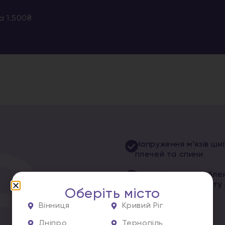
а 1.500₴
Напруження м’язів шиї
плечей та спини
Потреба у розслаблен
відновленні комфорту 
Оберіть місто
Вінниця
Кривий Ріг
Дніпро
Тернопіль