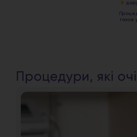
дару
Процед
також 
Процедури, які оч