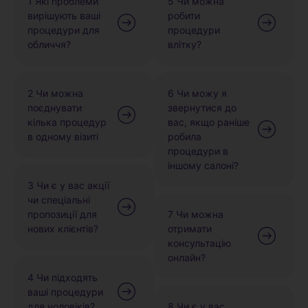
1 Які проблеми
5 Чи можна
вирішують ваші
робити
процедури для
процедури
обличчя?
влітку?
2 Чи можна
6 Чи можу я
поєднувати
звернутися до
кілька процедур
вас, якщо раніше
в одному візиті
робила
процедури в
іншому салоні?
3 Чи є у вас акції
чи спеціальні
пропозиції для
7 Чи можна
нових клієнтів?
отримати
консультацію
онлайн?
4 Чи підходять
ваші процедури
для чоловіків?
8 Чи є у вас