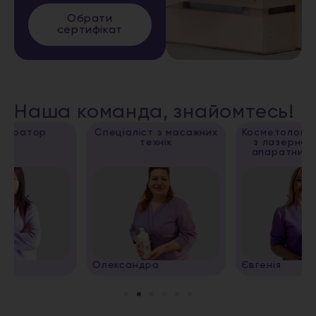
Обрати
сертифікат
Наша команда, знайомтесь!
Спеціаліст з масажних
Косметолог, спеціаліст
технік
з лазерної епіляції,
апаратних методик
Олександра
Євгенія