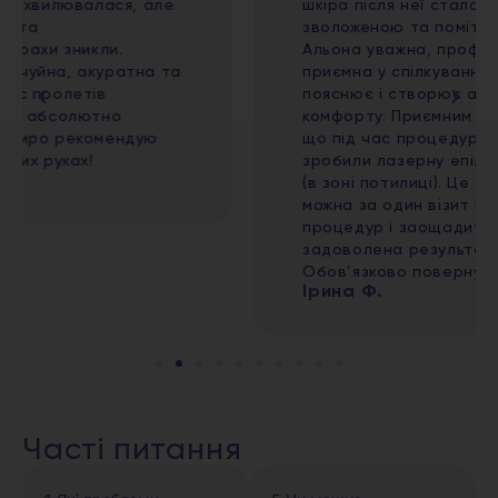
шкіра після неї стала чистою, свіжою,
зволоженою та помітно більш доглянутою.
Альона уважна, професійна та дуже
приємна у спілкуванні, все детально
пояснює і створює атмосферу повного
комфорту. Приємним бонусом стало те,
що під час процедури мені одночасно
зробили лазерну епіляцію волосся на шиї
(в зоні потилиці). Це дуже зручно, адже
можна за один візит поєднати кілька
процедур і заощадити час. Дуже
задоволена результатом і сервісом!
Обов’язково повернуся ще
Ірина Ф.
Часті питання