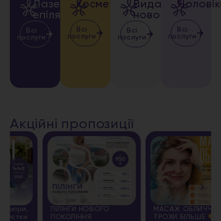
Лазерна
Косметологія
Видалення
Чолові
епіляція
новоутворень
Всі
Всі
Всі
Всі
послуги
послуги
послуги
послуги
Акційні пропозиції
ПІЛІНГИ НОВОГО
МАСАЖ ОБЛИЧЧЯ + ЩЕ
ПОКОЛІННЯ
ТРОХИ БІЛЬШЕ