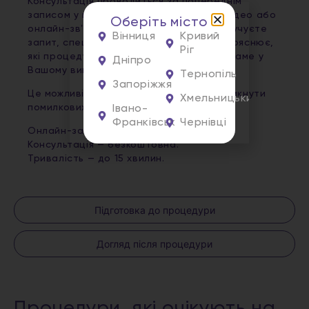
Консультація проводиться за попереднім
записом у визначений час. Формат — відео або
Оберіть місто
онлайн-звʼязок. Під час розмови Ви озвучуєте
Вінниця
Кривий
запит, спеціаліст оцінює ситуацію та пояснює,
Ріг
які процедури можуть бути доречними саме у
Дніпро
Вашому випадку.
Тернопіль
Запоріжжя
Це можливість зберегти час, кошти і уникнути
Хмельницький
помилкових рішень.
Івано-
Франківськ
Чернівці
Онлайн-запис доступний.
Консультація — безкоштовна.
Тривалість — до 15 хвилин.
Підготовка до процедури
Догляд після процедури
Процедури, які очікують на