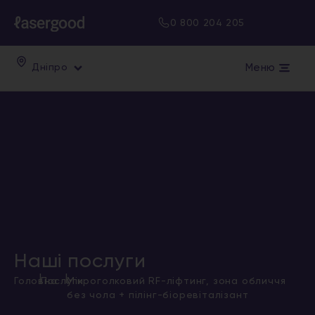
0 800 204 205
Меню
Дніпро
Наші послуги
|
|
Головна
Послуги
Мікроголковий RF-ліфтинг, зона обличчя
без чола + пілінг-біоревіталізант