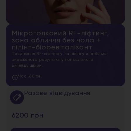
Мікроголковий RF-ліфтинг,
зона обличчя без чола +
пілінг-біоревіталізант
Поєднання RF-ліфтингу та пілінгу для більш
вираженого результату і оновленого
вигляду шкіри.
Час :
60 хв.
Разове відвідування
6200 грн