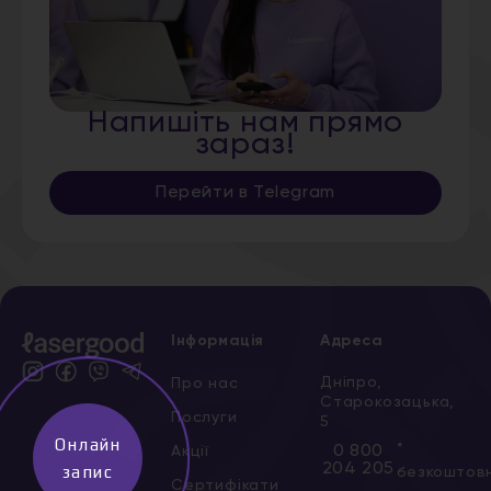
Напишіть нам прямо
зараз!
Перейти в Telegram
Інформація
Адреса
Дніпро,
Про нас
Старокозацька,
Послуги
5
Онлайн
*
0 800
Акції
204 205
запис
безкоштов
Сертифікати