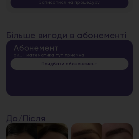
Записатися на процедуру
Більше вигоди в абонементі
Абонемент
ой… і математика тут приємна
Придбати абоненемент
До/Після