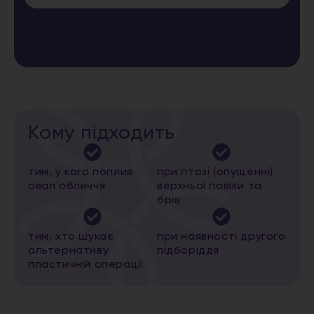
Кому підходить
тим, у кого поплив
при птозі (опущенні)
овал обличчя
верхньої повіки та
брів
тим, хто шукає
при наявності другого
альтернативу
підборіддя
пластичній операції