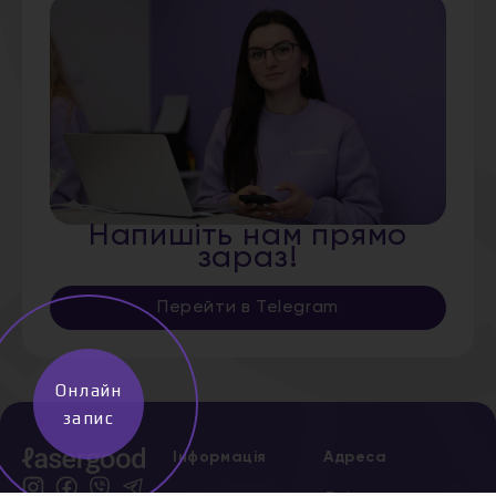
Напишіть нам прямо
зараз!
Перейти в Telegram
Онлайн
запис
Інформація
Адреса