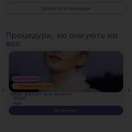
Догляд після процедури
Процедури, які очікують на
вас
зараз вигідно
Фаворит anti-age
SMAS-ліфтинг, все обличчя
9000
грн
Детальніше