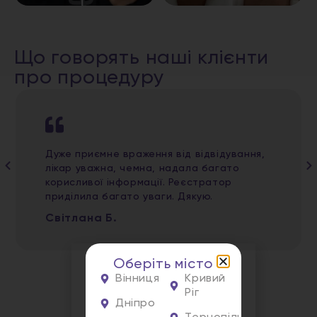
Що говорять наші клієнти
про процедуру
Дуже приємне враження від відвідування,
лікар уважна, чемна, надала багато
корисливої інформації. Реєстратор
приділила багато уваги. Дякую.
Світлана Б.
Оберіть місто
Вінниця
Кривий
Ріг
Дніпро