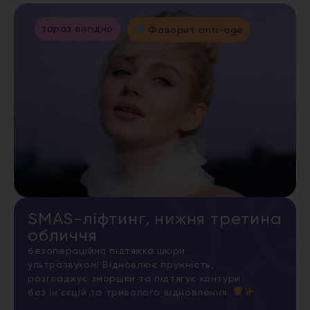
зараз вигідно
Фаворит anti-age
SMAS-ліфтинг, нижня третина
обличчя
безопераційна підтяжка шкіри
ультразвуком! Відновлює пружність,
розгладжує зморшки та підтягує контури
без ін’єкцій та тривалого відновлення.