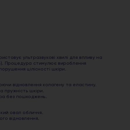
истовує ультразвукові хвилі для впливу на
S). Процедура стимулює вироблення
порушення цілісності шкіри.
люючи відновлення колагену та еластину.
а пружність шкіри.
іра без пошкоджень.
ткий овал обличчя.
ого відновлення.