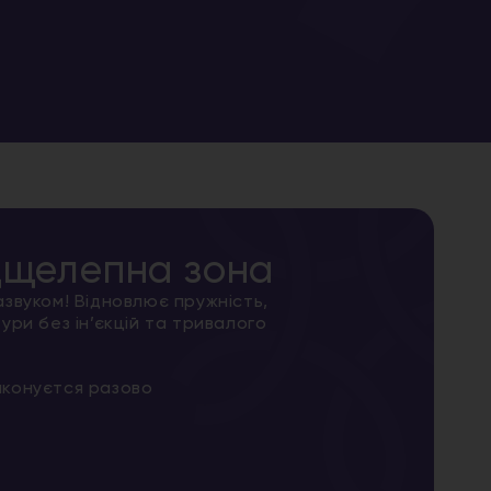
дщелепна зона
звуком! Відновлює пружність,
ури без ін’єкцій та тривалого
иконуєтся разово