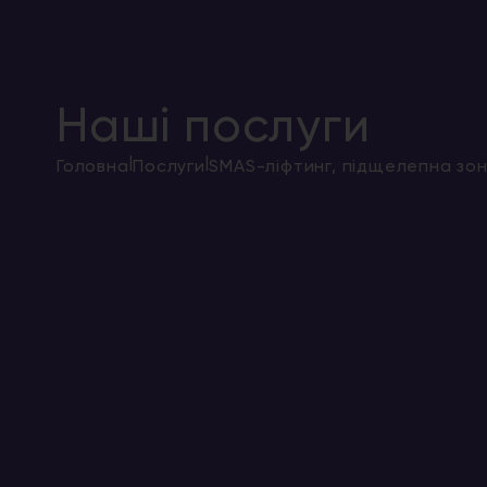
Наші послуги
|
|
Головна
Послуги
SMAS-ліфтинг, підщелепна зо