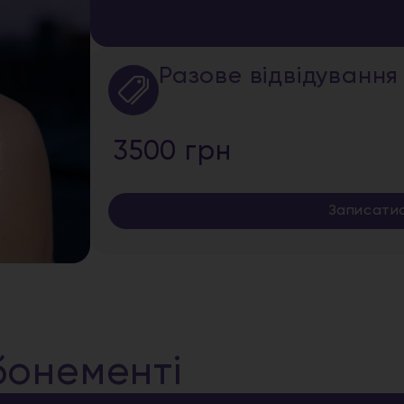
Разове відвідування
3500 грн
Записати
бонементі