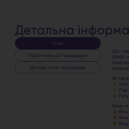
Детальна інформа
Опис
Що так
Підготовка до процедури
SMAS-л
глибок
Догляд після процедури
колаге
Як пра
Ульт
Ліфт
Резу
Кому п
Якщо
Якщо
Якщо