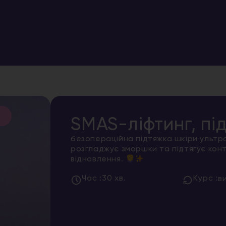
SMAS-ліфтинг, пі
безопераційна підтяжка шкіри ультра
розгладжує зморшки та підтягує конт
відновлення.
Час :
30 хв.
Курс :
в