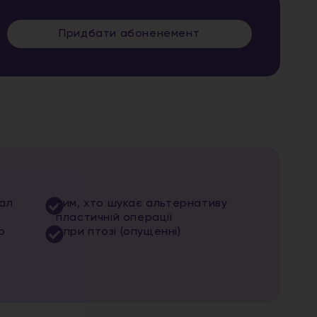
Придбати абоненемент
вал
тим, хто шукає альтернативу
пластичній операції
о
при птозі (опущенні)