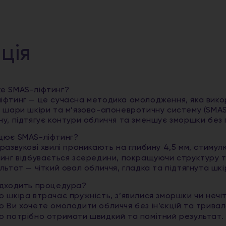
ція
е SMAS-ліфтинг?
іфтинг — це сучасна методика омолодження, яка викор
і шари шкіри та м’язово-апоневротичну систему (SMA
ну, підтягує контури обличчя та зменшує зморшки без 
цює SMAS-ліфтинг?
развукові хвилі проникають на глибину 4,5 мм, стиму
инг відбувається зсередини, покращуючи структуру т
льтат — чіткий овал обличчя, гладка та підтягнута шк
ідходить процедура?
 шкіра втрачає пружність, з’явилися зморшки чи нечі
 Ви хочете омолодити обличчя без ін’єкцій та тривал
 потрібно отримати швидкий та помітний результат.