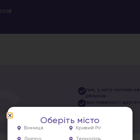
.600₴
тим, у кого поплив о
обличчя
при наявності другог
підборіддя
Оберіть місто
Вінниця
Кривий Ріг
Дніпро
Тернопіль