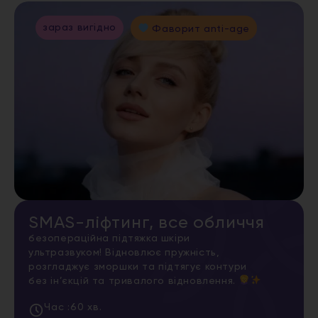
зараз вигідно
Фаворит anti-age
SMAS-ліфтинг, все обличчя
безопераційна підтяжка шкіри
ультразвуком! Відновлює пружність,
розгладжує зморшки та підтягує контури
без ін’єкцій та тривалого відновлення.
Час :
60 хв.