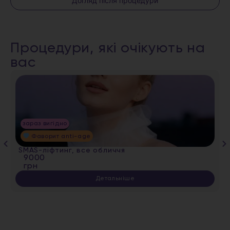
Догляд після процедури
Процедури, які очікують на
вас
зараз вигідно
Фаворит anti-age
SMAS-ліфтинг, все обличчя
9000
грн
Детальніше