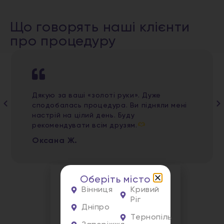
Що говорять наші клієнти
про процедуру
Дякую за ваші «золоті руки». Дуже
сподобалась процедура. Ви підняли мені
настрій на цілий день. Буду
рекомендувати всім друзям.
Оксана Ж.
Оберіть місто
Вінниця
Кривий
Ріг
Дніпро
Тернопіль