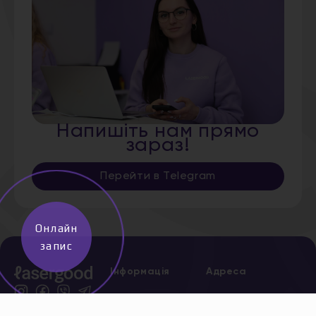
Напишіть нам прямо
зараз!
Перейти в Telegram
Онлайн
запис
Інформація
Адреса
Дніпро,
Про нас
Старокозацька,