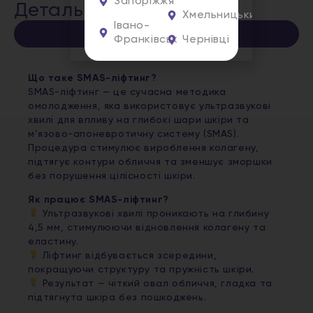
Запоріжжя
Детальна інформація
Хмельницький
Івано-
Опис
Франківськ
Чернівці
Що таке SMAS-ліфтинг?
SMAS-ліфтинг — це сучасна методика
омолодження, яка використовує ультразвукові
хвилі для впливу на глибокі шари шкіри та
м’язово-апоневротичну систему (SMAS).
Процедура стимулює вироблення колагену,
підтягує контури обличчя та зменшує зморшки
без порушення цілісності шкіри.
Як працює SMAS-ліфтинг?
Ультразвукові хвилі проникають на глибину
4,5 мм, стимулюючи відновлення колагену та
еластину.
Ліфтинг відбувається зсередини,
покращуючи структуру та пружність шкіри.
Результат — чіткий овал обличчя, гладка та
підтягнута шкіра без пошкоджень.