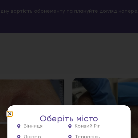
гідну вартість абонементу та плануйте догляд напер
Оберіть місто
Вінниця
Кривий Ріг
Дніпро
Тернопіль