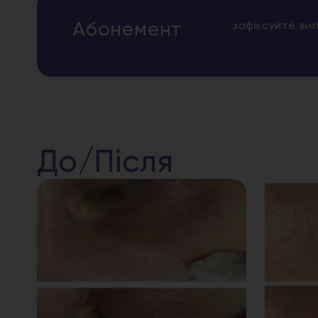
Абонемент
зафіксуйте ви
До/Після