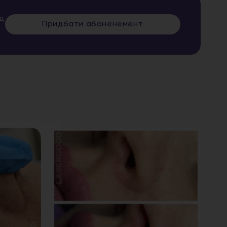
ед
Придбати абоненемент