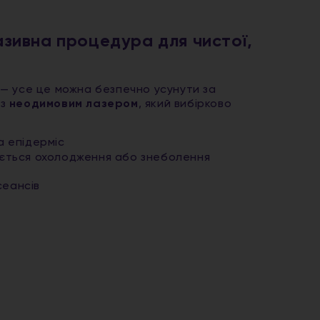
азивна процедура для чистої,
и — усе це можна безпечно усунути за
 з
неодимовим лазером
, який вибірково
а епідерміс
ується охолодження або знеболення
сеансів