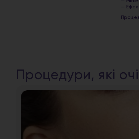
— Мінім
— Ефек
Процед
Процедури, які оч