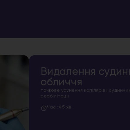
Видалення судинн
обличчя
точкове усунення капілярів і судинних
реабілітації
Час :
45 хв.