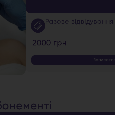
Разове відвідування
2000 грн
Записати
бонементі