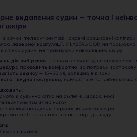
рне видалення судин — точна і неінв
ої шкіри
і зірочки, телеангіоектазії, окремі розширені капіляр
огою
лазерної коагуляції
. У LASERGOOD ми працюємо
ає стінки судин, не травмуючи навколишню шкіру.
інь діє вибірково
— тільки на судину, не впливаючи н
цедура проходить комфортно
, за потреби застосов
валість сеансу
— 15–30 хв, залежно від зони
ультат видно поступово
, найчастіше потрібно кілька 
ідходить:
у кого є судинна сітка на обличчі, щоках, носі
телеангіоектазіях на ногах
 з’явились поодинокі червоні чи сині капіляри
ограмах anti-couperose та anti-age догляду
ги:
нʼєкцій і шрамів