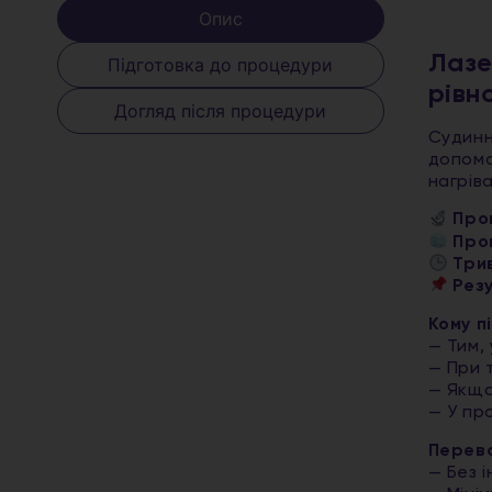
Опис
Лазе
Підготовка до процедури
рівн
Догляд після процедури
Судинн
допом
нагрів
Пром
Про
Три
Рез
Кому п
— Тим, 
— При 
— Якщо
— У пр
Перева
— Без і