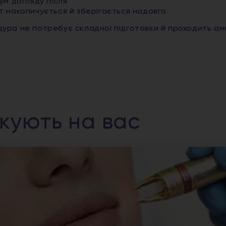
ум догляду після
т накопичується й зберігається надовго
ура не потребує складної підготовки й проходить а
ікують на вас