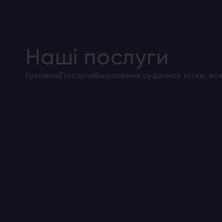
Наші послуги
|
|
Головна
Послуги
Видалення судиннох сітки, вс