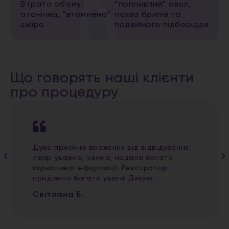
Втрата об’єму:
“попливлий” овал,
атонічна, “втомлена”
поява брилів та
шкіра
подвійного підборіддя
Що говорять наші клієнти
про процедуру
Дуже приємне враження від відвідування,
лікар уважна, чемна, надала багато
корисливої інформації. Реєстратор
приділила багато уваги. Дякую.
Світлана Б.