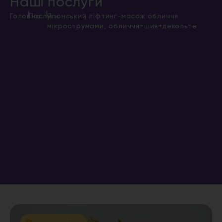
Наші послуги
|
|
Головна
Послуги
Японський ліфтинг-масаж обличчя
мікрострумами, обличчя+шия+декольте