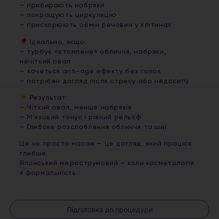
— прибирають набряки
— покращують циркуляцію
— прискорюють обмін речовин у клітинах
Ідеально, якщо:
— турбує «втомлене» обличчя, набряки,
нечіткий овал
— хочеться anti-age ефекту без голок
— потрібен догляд після стресу або недосипу
Результат:
— Чіткий овал, менше набряків
— Мʼязовий тонус і рівний рельєф
— Глибоке розслаблення обличчя та шиї
Це не просто масаж — це догляд, який працює
глибше.
Японський мікрострумовий — коли косметологія
≠ формальність.
Підготовка до процедури