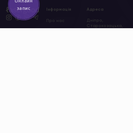
Онлайн
запис
Інформація
Адреса
Дніпро,
Про нас
Старокозацька,
Послуги
5
*
0 800
Акції
204 205
безкоштов
Сертифікати
Всі адреси
Новини
Вакансії
Контакти
Політика
конфіденційності
Договір публічної
оферти
Доставка та
оплата