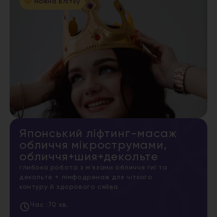
можна влітку
Японський ліфтинг-масаж
обличчя мікрострумами,
обличчя+шия+декольте
глибока робота з мʼязами обличчя гиї та
декольте + лімфодренаж для чіткого
контуру й здорового сяйва
Час :
70 хв.