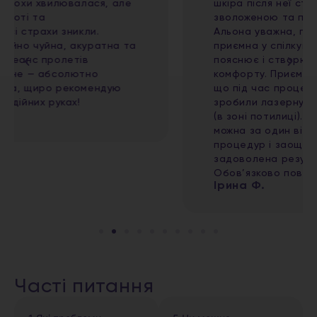
шкіра після неї стала чистою, свіжою,
зволоженою та помітно більш доглянутою.
Альона уважна, професійна та дуже
приємна у спілкуванні, все детально
пояснює і створює атмосферу повного
комфорту. Приємним бонусом стало те,
що під час процедури мені одночасно
зробили лазерну епіляцію волосся на шиї
(в зоні потилиці). Це дуже зручно, адже
можна за один візит поєднати кілька
процедур і заощадити час. Дуже
задоволена результатом і сервісом!
Обов’язково повернуся ще
Ірина Ф.
Часті питання