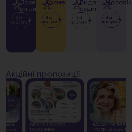
Лазерна
Косметологія
Видалення
Чолові
епіляція
судин
Всі
Всі
Всі
Всі
послуги
послуги
послуги
послуги
Акційні пропозиції
ПІЛІНГИ НОВОГО
МАСАЖ ОБЛИЧЧЯ + ЩЕ
ПОКОЛІННЯ
ТРОХИ БІЛЬШЕ