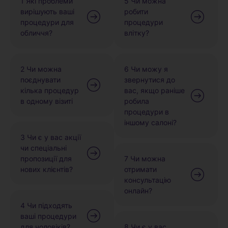
1 Які проблеми
5 Чи можна
вирішують ваші
робити
процедури для
процедури
обличчя?
влітку?
2 Чи можна
6 Чи можу я
поєднувати
звернутися до
кілька процедур
вас, якщо раніше
в одному візиті
робила
процедури в
іншому салоні?
3 Чи є у вас акції
чи спеціальні
пропозиції для
7 Чи можна
нових клієнтів?
отримати
консультацію
онлайн?
4 Чи підходять
ваші процедури
для чоловіків?
8 Чи є у вас