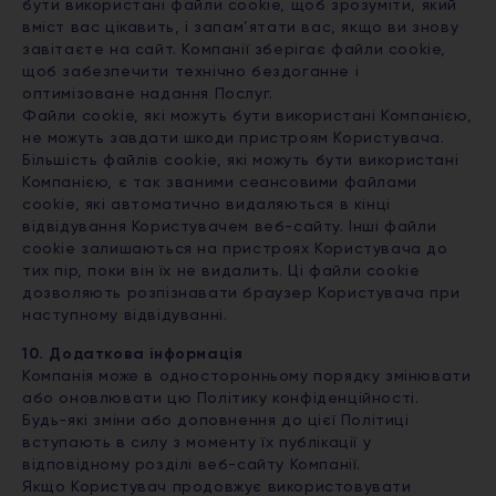
бути використані файли cookie, щоб зрозуміти, який
вміст вас цікавить, і запам’ятати вас, якщо ви знову
завітаєте на сайт. Компанії зберігає файли cookie,
щоб забезпечити технічно бездоганне і
оптимізоване надання Послуг.
Файли cookie, які можуть бути використані Компанією,
не можуть завдати шкоди пристроям Користувача.
Більшість файлів cookie, які можуть бути використані
Компанією, є так званими сеансовими файлами
cookie, які автоматично видаляються в кінці
відвідування Користувачем веб-сайту. Інші файли
cookie залишаються на пристроях Користувача до
тих пір, поки він їх не видалить. Ці файли cookie
дозволяють розпізнавати браузер Користувача при
наступному відвідуванні.
10. Додаткова інформація
Компанія може в односторонньому порядку змінювати
або оновлювати цю Політику конфіденційності.
Будь-які зміни або доповнення до цієї Політиці
вступають в силу з моменту їх публікації у
відповідному розділі веб-сайту Компанії.
Якщо Користувач продовжує використовувати