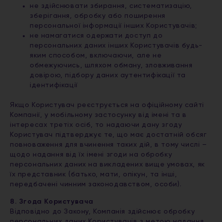
не здійснювати збирання, систематизацію,
зберігання, обробку або поширення
персональної інформації інших Користувачів;
не намагатися одержати доступ до
персональних даних інших Користувачів будь-
яким способом, включаючи, але не
обмежуючись, шляхом обману, зловживання
довірою, підбору даних аутентифікації та
ідентифікації
Якщо Користувач реєструється на офіційному сайті
Компанії, у мобільному застосунку від імені та в
інтересах третіх осіб, то надаючи дану згоду
Користувач підтверджує те, що має достатній обсяг
повноваження для вчинення таких дій, в тому числі –
щодо надання від їх імені згоди на обробку
персональних даних на викладених вище умовах, як
їх представник (батько, мати, опікун, та інші,
передбачені чинним законодавством, особи).
8. Згода Користувача
Відповідно до Закону, Компанія здійснює обробку
персональних даних Користувачів з метою надання