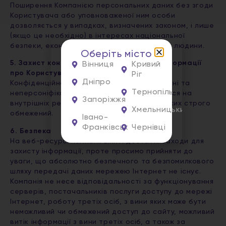
Поширення Компанією персональних даних без згоди
Користувача або уповноваженої ним особи
дозволяється у випадках, визначених законом, і лише
(якщо це необхідно) в інтересах національної
безпеки, економічного добробуту та прав людини.
Оберіть місто
5. Захист конфіденційної інформації та інформації
Вінниця
Кривий
про Користувача
Ріг
Дніпро
Конфіденційна інформація, персональні дані та
Тернопіль
неперсоніфікована інформація зберігаються на
Запоріжжя
внутрішніх ресурсах Компанії, доступ до яких строго
Хмельницький
обмежений.
Івано-
Франківськ
Чернівці
6. Безпека
На веб-ресурсі Компанії вжиті достатні заходи для
захисту інформації, проте просимо прийняти до
уваги, що абсолютно безпечного та безпомилкового
шляху передачі даних мережею Інтернет не існує.
Компанія не несе відповідальності за функціонування
серверів, постачальників послуги доступу до мережі
Інтернет, роботу третіх осіб, з вини яких може бути
неможливий чи обмежений доступ до сайту, можливий
витік інформації з вини третіх осіб, а також за