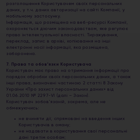
розголошення Користувачем своїх персональних
даних, у т.ч. даних авторизації на сайті Компанії, у
мобільному застосунку.
Інформація, що розміщена на веб-ресурсі Компанії,
охороняється діючим законодавством, яке регулює
право інтелектуальної власності. Тиражування,
переклад, запис в архіві, копіювання на інші
електронні носії інформації, яка розміщена,
заборонена.
7. Права та обов’язки Користувача
Користувач має право на отримання інформації про
порядок обробки своїх персональних даних, а також
інші права, визначені частиною 2 статті 8 Закону
України «Про захист персональних даних» від
01.06.2010 № 2297-VI (далі – Закон).
Користувач зобов’язаній, зокрема, але не
обмежуючись:
не вчиняти дії, спрямовані на введення інших
Користувачів в оману;
не надавати в користування свої персональні
дані третім особам;