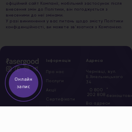
офіційний сайт Компанії, мобільний застосунок після
внесення змін до Політики, він погоджується з
внесеними до неї змінами.
У разі виникнення у вас питань щодо змісту Політики
конфіденційності, ви можете зв’язатися з Компанією.
Інформація
Адреса
Чернівці, вул.
Про нас
Б.Хмельницького
Онлайн
Послуги
34
запис
↑
*
0 800
Акції
202 808
безкоштов
Сертифікати
Всі адреси
Новини
Вакансії
Контакти