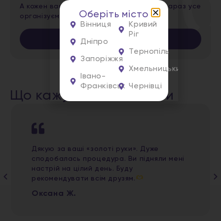
А кожен ваш запит для неї — як сигнал: зараз усе
Оберіть місто
організуємо
Вінниця
Кривий
Ріг
Записатись
Дніпро
Тернопіль
Запоріжжя
Хмельницький
Івано-
Франківськ
Чернівці
Що кажуть наші клієнти
Дякую за ваші «золоті руки». Дуже
сподобалась процедура. Ви підняли мені
настрій на цілий день. Буду
рекомендувати всім друзям.
Оксана Ж.