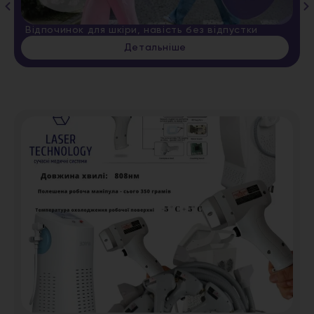
Відпочинок для шкіри, навість без відпустки
Детальніше