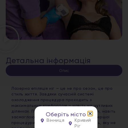
Детальна інформація
Опис
Лазерна епіляція ніг — це не про сезон, це про
стиль життя. Завдяки сучасній системі
охолодження процедура проходить з
максимальним комфортом — навіть на чутливих
ділянках. Працюємо з усіма типами шкіри, навіть
Оберіть місто
засмаглою. Результат видно вже після першої
Вінниця
Кривий
процедури, а повний курс — це гладкість, яку не
Ріг