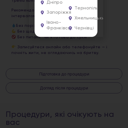
треба контролювати щодня.
Дніпро
Тернопіль
Рекомендований курс: від 6 процедур з
Запоріжжя
інтервалом у 4-6 тижнів.
Хмельницький
Івано-
Без порізів.
Франківськ
Чернівці
Без щоденної боротьби з небажаним.
Без питань “чи я готова до сукні”.
Записуйтеся онлайн або телефонуйте — і
почніть жити, не оглядаючись на бритву.
Підготовка до процедури
Догляд після процедури
Процедури, які очікують на
вас