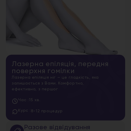
Лазерна епіляція, передня
поверхня гомілки
Лазерна епіляція ніг — це гладкість, яка
залишається з Вами. Комфортно,
ефективно, з першог
Час :
15 хв.
Курс :
8-12 процедур
Разове відвідування