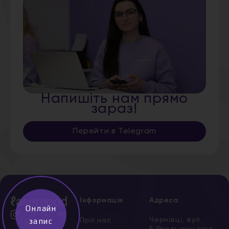
Напишіть нам прямо
зараз!
Перейти в Telegram
Інформація
Адреса
Онлайн
Чернівці, вул.
Про нас
запис
↑
Б.Хмельницького