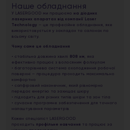
Наше обладнання
У LASERGOOD ми працюємо
на діодних
лазерних апаратах від компанії Laser
Technology
— це професійне обладнання, яке
використовується у закладах та салонах по
всьому світу.
Чому саме це обладнання
• стабільна довжина хвилі
808 нм
, яка
ефективно працює з волосяним фолікулом
• багаторівнева система охолодження робочої
поверхні — процедура проходить максимально
комфортно
• сапфіровий наконечник, який рівномірно
передає енергію та захищає шкіру
• підходить для різних типів шкіри та зон тіла
• сучасне програмне забезпечення для точного
налаштування параметрів
Кожен спеціаліст LASERGOOD
проходить
профільне навчання
та працює за