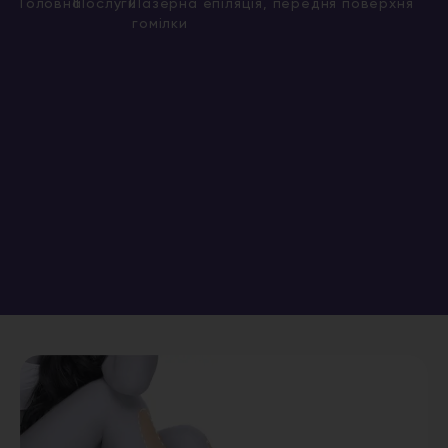
|
|
Головна
Послуги
Лазерна епіляція, передня поверхня
гомілки