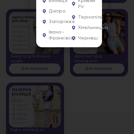
Вінниця
Кривий
Ріг
Дніпро
Тернопіль
Запоріжжя
Хмельницький
Івано-
Франківськ
Чернівці
Енергія для Вашої
Архітектура
шкіри
молодості
Детальніше
Детальніше
Курс епіляції зі