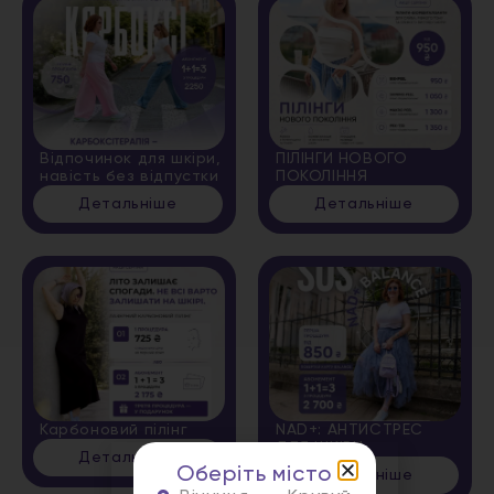
Відпочинок для шкіри,
ПІЛІНГИ НОВОГО
навість без відпустки
ПОКОЛІННЯ
Детальніше
Детальніше
Карбоновий пілінг
NAD+: АНТИСТРЕС
ДЛЯ ШКІРИ
Детальніше
Оберіть місто
Детальніше