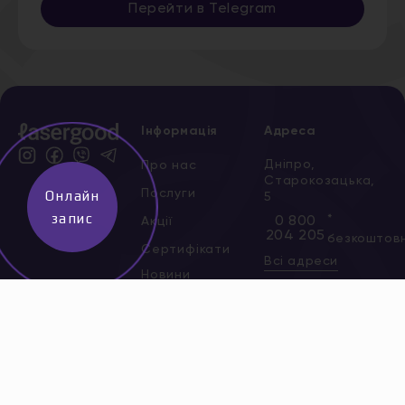
Перейти в Telegram
Інформація
Адреса
Дніпро,
Про нас
Старокозацька,
Послуги
Онлайн
5
запис
*
0 800
Акції
204 205
безкоштов
Сертифікати
Всі адреси
Новини
Вакансії
Контакти
Політика
конфіденційності
Договір публічної