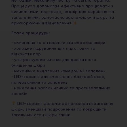
методики, механічну чистку та світлотерапію.
Процедура допомагає ефективно працювати з
висипаннями, постакне, надмірною жирністю та
запаленнями, одночасно заспокоюючи шкіру та
прискорюючи її відновлення
Етапи процедури:
• очищення та антисептична обробка шкіри
• холодне гідрування для підготовки та
відкриття пор
• ультразвукова чистка для делікатного
очищення шкіри
• механічне видалення комедонів і запалень
• LED-терапія для зменшення бактерій акне,
почервоніння та запалень
• нанесення заспокійливих та протизапальних
засобів
LED-терапія допомагає прискорити загоєння
шкіри, зменшити подразнення та покращити
загальний стан шкіри спини.