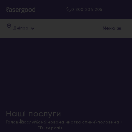
0 800 204 205
Меню
Дніпро
Наші послуги
|
|
Головна
Послуги
Комбінована чистка спини\половина +
LED-терапія