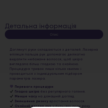
Детальна інформація
Опис
Доглянуті руки складаються з деталей. Лазерна
епіляція пальців рук допомагає делікатно
видалити небажане волосся, щоб шкіра
виглядала більш гладкою та охайною.
Процедура триває лише кілька хвилин і
проводиться з індивідуальним підбором
параметрів лазера.
Переваги процедури
Гладка шкіра
без регулярного гоління.
Менше часу
на домашній догляд.
Зменшення ризику
вростання волосся.
Охайний вигляд рук
у будь-яку пору року.