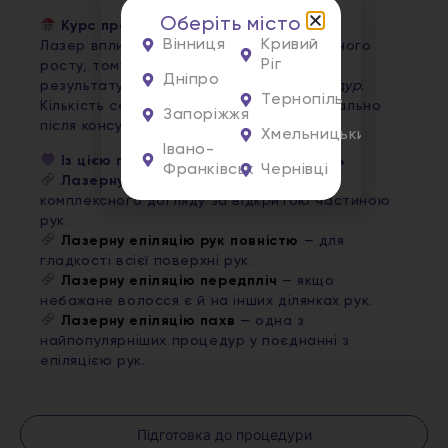
Оберіть місто
Курс процедур
Вінниця
Кривий
Лазер впливає на волосся у фазі активного
Ріг
росту, тому для досягнення бажаного
Дніпро
результату рекомендується
курс процедур
.
Тернопіль
Кількість сеансів визначається індивідуально
Запоріжжя
після консультації.
Хмельницький
Івано-
Із цією процедурою також обирають
Франківськ
Чернівці
Лазерну епіляцію кистей рук
— для
комплексного догляду за відкритою частиною
рук.
Лазерну епіляцію рук повністю
— для
гладкості всієї поверхні рук.
Лазерну епіляцію передпліч
— якщо
небажане волосся є й на інших ділянках рук.
Лазерну епіляцію пахв
— одна з
найпопулярніших процедур у поєднанні з
епіляцією рук.
Підготовка до процедури