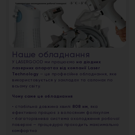
Наше обладнання
У LASERGOOD ми працюємо
на діодних
лазерних апаратах від компанії Laser
Technology
— це професійне обладнання, яке
використовується у закладах та салонах по
всьому світу.
Чому саме це обладнання
• стабільна довжина хвилі
808 нм
, яка
ефективно працює з волосяним фолікулом
• багаторівнева система охолодження робочої
поверхні — процедура проходить максимально
комфортно