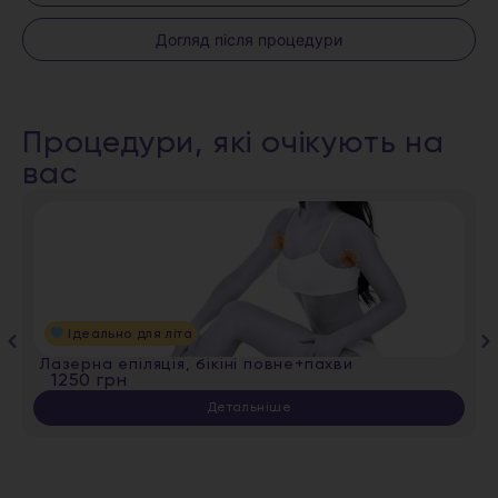
Догляд після процедури
Процедури, які очікують на
вас
Ідеально для літа
Лазерна епіляція, бікіні повне+пахви
1250 грн
Детальніше