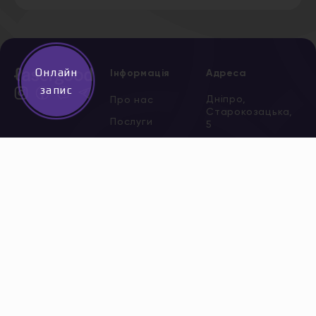
Онлайн
Інформація
Адреса
запис
Дніпро,
Про нас
Старокозацька,
Послуги
5
*
0 800
Акції
204 205
безкоштов
Сертифікати
Всі адреси
Новини
Вакансії
Контакти
Політика
конфіденційності
Договір публічної
оферти