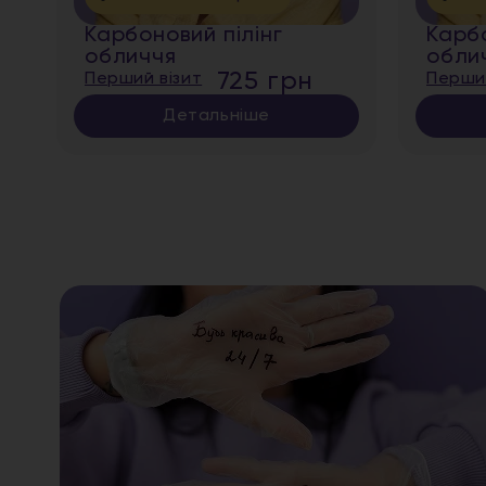
Карбоновий пілінг
Карбо
обличчя
обли
725 грн
Перший візит
Перший
Детальніше
Софія розповіла подрузі про
знижку – і вони записалися разом!