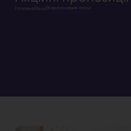
|
|
Карбоновий пілінг
Головна
Акції