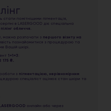
лінг
ь стати помітнішими пігментація,
У серпні в LASERGOOD діє спеціальна
пілінг обличчя
.
, можна розпочати з
першого візиту на
ивість познайомитися з процедурою та
ме Вашій шкірі.
мент
1+1=3
:
 175 ₴.
 роботи з
пігментацією, нерівномірним
оцедурою спеціаліст оцінює стан шкіри та
₴
у LASERGOOD
онлайн або через