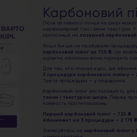
Карбоновий пі
Після активного сонця на шкірі можут
нерівномірний тон і зміни текстури. 
пропозиція на
лазерний карбоновий 
Якщо Ви ще не пробували процедуру
карбоновий пілінг за 725 ₴
. Це можл
оцінити, наскільки вона підходить са
Для тих, хто планує курс, діє абоне
3 процедури карбонового пілінгу — 2
Третя процедура — у подарунок.
Карбоновий пілінг застосовують для
тоном і текстурою шкіри
. Перед пр
наявність протипоказань.
Перший карбоновий пілінг — 725 ₴
Абонемент на 3 процедури — 2 175 
Записуйтесь на
карбоновий пілінг 