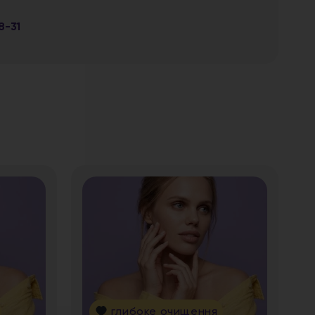
8-31
глибоке очищення