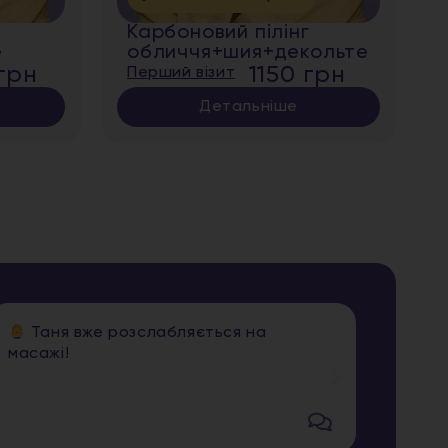
Карбоновий пілінг
е
обличчя+шия+декольте
грн
1150 грн
Перший візит
Детальніше
Таня вже розслабляється на
Юля
масажі!
пакет