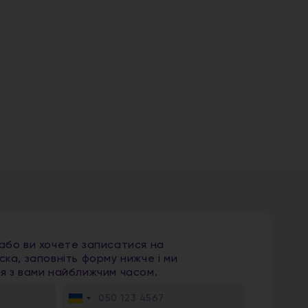
мо
Sh
1
 або ви хочете записатися на
ска, заповніть форму нижче і ми
ся з вами найближчим часом.
Ukraine