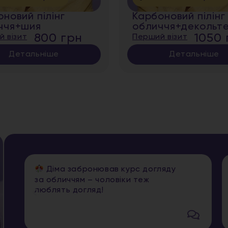
новий пілінг
Карбоновий пілінг
ччя+шия
обличчя+декольт
800 грн
1050 
 візит
Перший візит
Детальніше
Детальніше
Діма забронював курс догляду
за обличчям – чоловіки теж
люблять догляд!