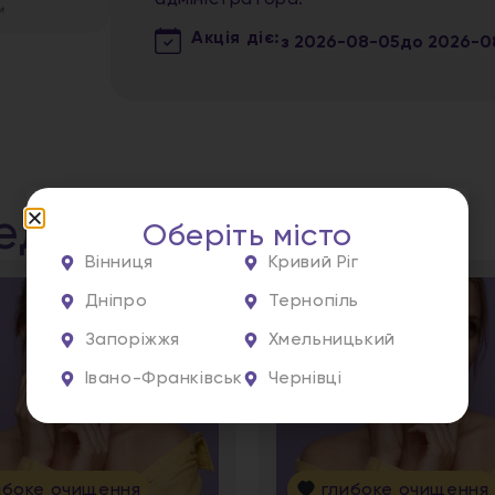
адміністратора.
Акція діє:
з
2026-08-05
до
2026-0
едуру!
Оберіть місто
Вінниця
Кривий Ріг
Дніпро
Тернопіль
Запоріжжя
Хмельницький
Івано-Франківськ
Чернівці
ибоке очищення
глибоке очищення