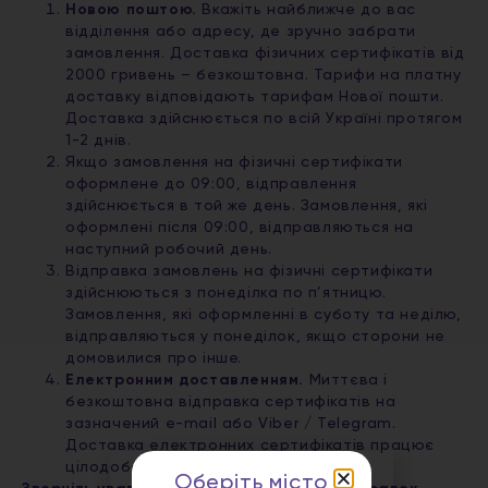
Новою поштою.
Вкажіть найближче до вас
відділення або адресу, де зручно забрати
замовлення. Доставка фізичних сертифікатів від
2000 гривень – безкоштовна. Тарифи на платну
доставку відповідають тарифам Нової пошти.
Доставка здійснюється по всій Україні протягом
1-2 днів.
Якщо замовлення на фізичні сертифікати
оформлене до 09:00, відправлення
здійснюється в той же день. Замовлення, які
оформлені після 09:00, відправляються на
наступний робочий день.
Відправка замовлень на фізичні сертифікати
здійснюються з понеділка по п’ятницю.
Замовлення, які оформленні в суботу та неділю,
відправляються у понеділок, якщо сторони не
домовилися про інше.
Електронним доставленням.
Миттєва і
безкоштовна відправка сертифікатів на
зазначений e-mail або Viber / Telegram.
Доставка електронних сертифікатів працює
цілодобово.
Оберіть місто