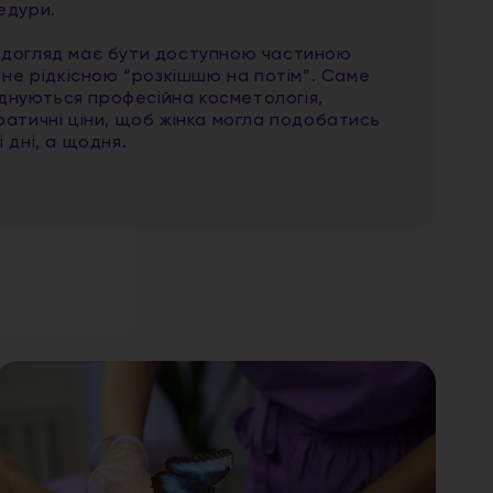
едури.
 догляд має бути доступною частиною
а не рідкісною “розкішшю на потім”. Саме
нуються професійна косметологія,
ратичні ціни, щоб жінка могла подобатись
 дні, а щодня.