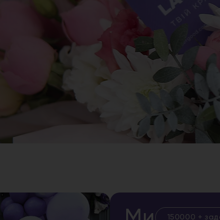
Ми
150000 + зад