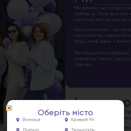
Ми віримо, що люди зав
любовʼю. Тому для нас 
частина життя, яку ми
Наш колектив – це сильн
підтримати, зарядити 
будь-який день – взимку
Ми пишаємось людьми, 
кожній за тепло, силу 
справи.
Lasergo
Оберіть місто
Lasergood – це простір
справу, поважають люд
Вінниця
Кривий Ріг
Ми будуємо сервіс нав
Дніпро
Тернопіль